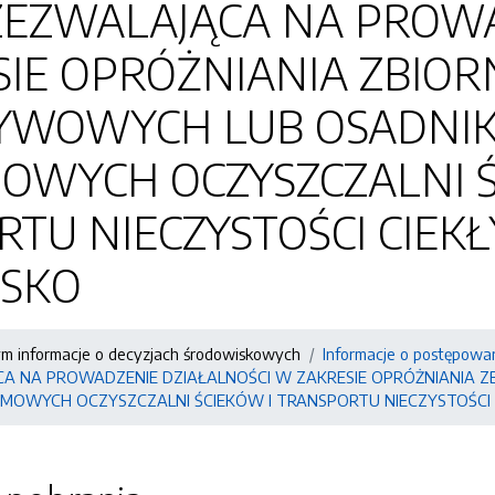
ZEZWALAJĄCA NA PROWA
IE OPRÓŻNIANIA ZBIO
YWOWYCH LUB OSADNIK
OWYCH OCZYSZCZALNI Ś
TU NIECZYSTOŚCI CIEKŁ
ESKO
ym informacje o decyzjach środowiskowych
Informacje o postępowa
CA NA PROWADZENIE DZIAŁALNOŚCI W ZAKRESIE OPRÓŻNIANI
MOWYCH OCZYSZCZALNI ŚCIEKÓW I TRANSPORTU NIECZYSTOŚCI C