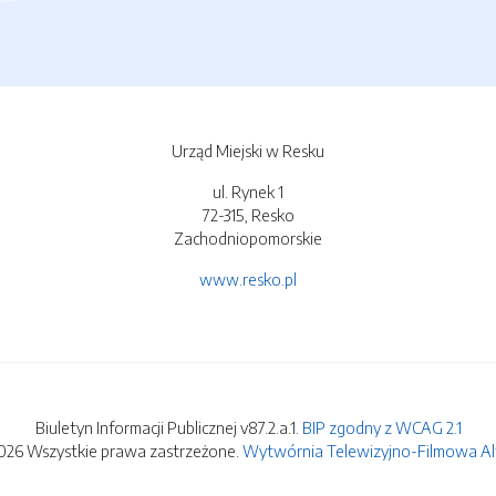
Urząd Miejski w Resku
ul. Rynek 1
72-315, Resko
Zachodniopomorskie
www.resko.pl
Biuletyn Informacji Publicznej v87.2.a.1.
BIP zgodny z WCAG 2.1
026 Wszystkie prawa zastrzeżone.
Wytwórnia Telewizyjno-Filmowa Alfa