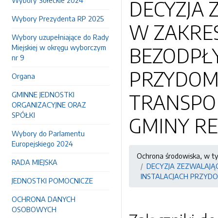
Wybory Sołeckie 2024
DECYZJA 
Wybory Prezydenta RP 2025
W ZAKRES
Wybory uzupełniające do Rady
Miejskiej w okręgu wyborczym
BEZODPŁ
nr 9
PRZYDOM
Organa
GMINNE JEDNOSTKI
TRANSPOR
ORGANIZACYJNE ORAZ
SPÓŁKI
GMINY R
Wybory do Parlamentu
Europejskiego 2024
Ochrona środowiska, w t
RADA MIEJSKA
DECYZJA ZEZWALAJĄ
INSTALACJACH PRZYDO
JEDNOSTKI POMOCNICZE
OCHRONA DANYCH
OSOBOWYCH