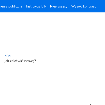
enia publiczne
Instrukcja BIP
Niesłyszący
Wysoki kontrast
eBoi
Jak załatwić sprawę?