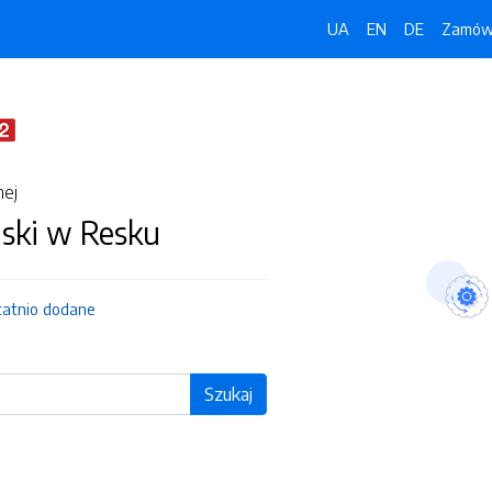
UA
EN
DE
Zamówi
nej
jski w Resku
tatnio dodane
Szukaj