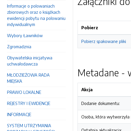
Załączniki d
Informacje o polowaniach
zbiorowych oraz o książkach
ewidencji pobytu na polowaniu
indywidualnym
Pobierz
Wybory Ławników
Pobierz spakowane pliki
Zgromadznia
Obywatelska inicjatywa
uchwałodawcza
Metadane - w
MŁODZIEŻOWA RADA
MIEJSKA
Akcja
PRAWO LOKALNE
REJESTRY I EWIDENCJE
Dodanie dokumentu:
INFORMACJE
Osoba, która wytworzyła i
SYSTEM UTRZYMANIA
Ostatnia aktualizacja: