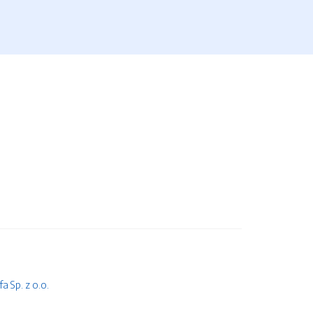
 Sp. z o.o.