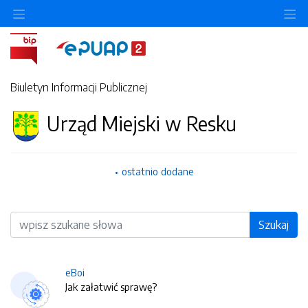
O
Biuletyn Informacji Publicznej
Urząd Miejski w Resku
ostatnio dodane
Wyszukiwarka
Szukaj
eBoi
Jak załatwić sprawę?