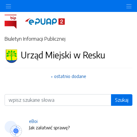
O
Biuletyn Informacji Publicznej
Urząd Miejski w Resku
ostatnio dodane
Wyszukiwarka
Szukaj
eBoi
Jak załatwić sprawę?