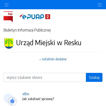
O
Biuletyn Informacji Publicznej
Urząd Miejski w Resku
ostatnio dodane
Wyszukiwarka
Szukaj
eBoi
Jak załatwić sprawę?