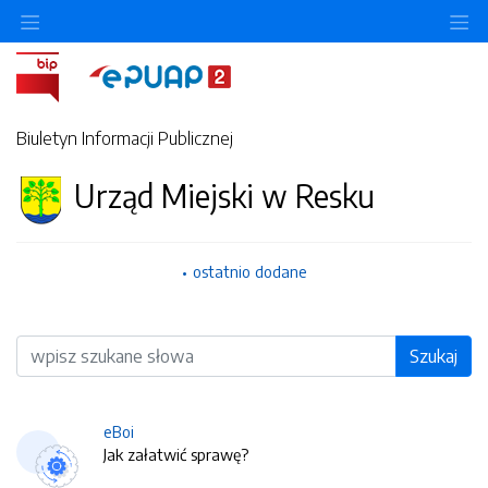
O
Biuletyn Informacji Publicznej
Urząd Miejski w Resku
ostatnio dodane
Wyszukiwarka
Szukaj
eBoi
Jak załatwić sprawę?