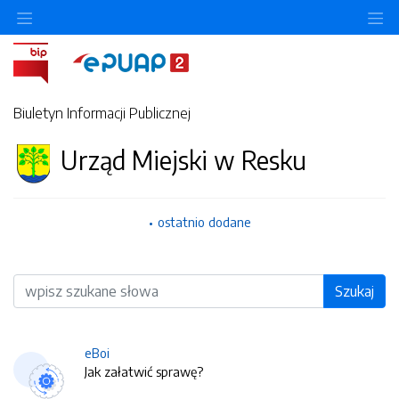
O
Biuletyn Informacji Publicznej
Urząd Miejski w Resku
ostatnio dodane
Wyszukiwarka
Szukaj
eBoi
Jak załatwić sprawę?