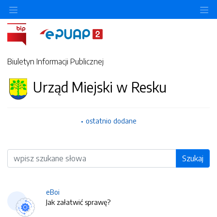
O
Biuletyn Informacji Publicznej
Urząd Miejski w Resku
ostatnio dodane
Wyszukiwarka
Szukaj
eBoi
Jak załatwić sprawę?