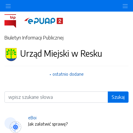
O
Biuletyn Informacji Publicznej
Urząd Miejski w Resku
ostatnio dodane
Wyszukiwarka
Szukaj
eBoi
Jak załatwić sprawę?