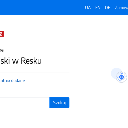
UA
EN
DE
Zamówi
nej
jski w Resku
tatnio dodane
Szukaj