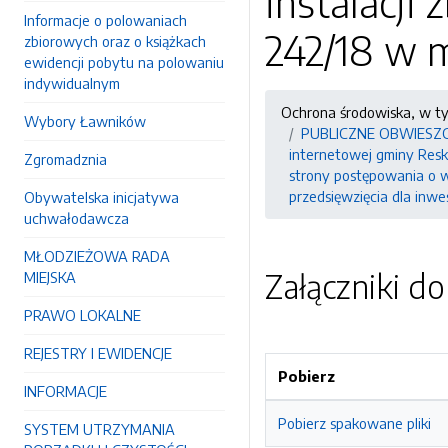
instalacji
Informacje o polowaniach
242/18 w 
zbiorowych oraz o książkach
ewidencji pobytu na polowaniu
indywidualnym
Ochrona środowiska, w t
Wybory Ławników
PUBLICZNE OBWIESZCZEN
internetowej gminy Resko
Zgromadznia
strony postępowania o w
przedsięwzięcia dla inwe
Obywatelska inicjatywa
uchwałodawcza
MŁODZIEŻOWA RADA
Załączniki d
MIEJSKA
PRAWO LOKALNE
REJESTRY I EWIDENCJE
Pobierz
INFORMACJE
Pobierz spakowane pliki
SYSTEM UTRZYMANIA