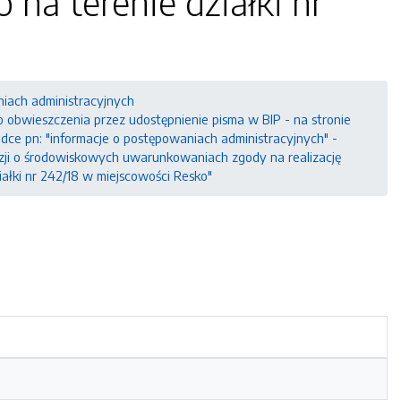
 na terenie działki nr
niach administracyjnych
obwieszczenia przez udostępnienie pisma w BIP - na stronie
adce pn: "informacje o postępowaniach administracyjnych" -
zji o środowiskowych uwarunkowaniach zgody na realizację
iałki nr 242/18 w miejscowości Resko"