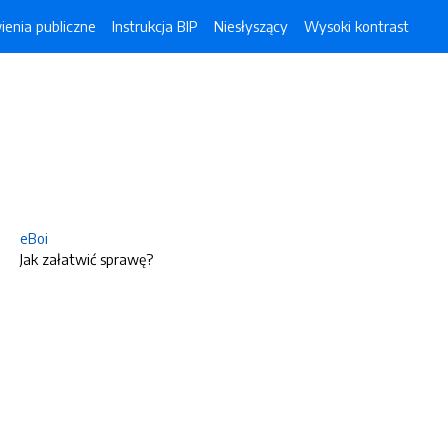
enia publiczne
Instrukcja BIP
Niesłyszący
Wysoki kontrast
eBoi
Jak załatwić sprawę?