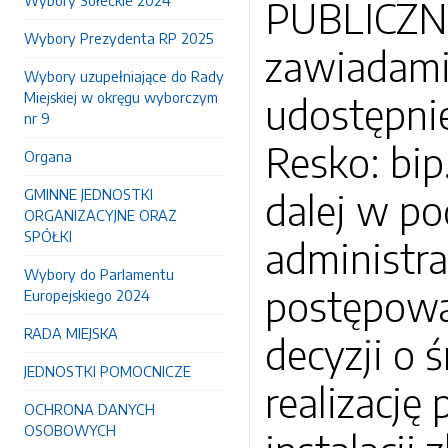
Wybory Sołeckie 2024
PUBLICZNE
Wybory Prezydenta RP 2025
zawiadami
Wybory uzupełniające do Rady
Miejskiej w okręgu wyborczym
udostępnie
nr 9
Resko: bip
Organa
GMINNE JEDNOSTKI
dalej w po
ORGANIZACYJNE ORAZ
SPÓŁKI
administra
Wybory do Parlamentu
postępowa
Europejskiego 2024
RADA MIEJSKA
decyzji o
JEDNOSTKI POMOCNICZE
realizację
OCHRONA DANYCH
OSOBOWYCH