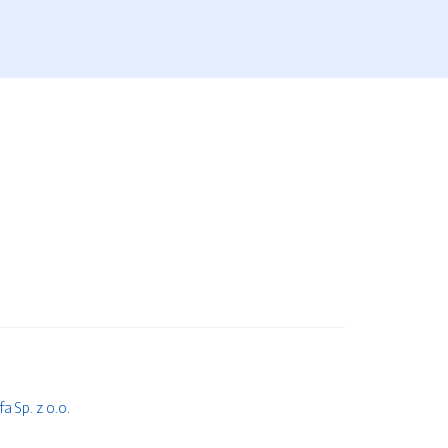
 Sp. z o.o.