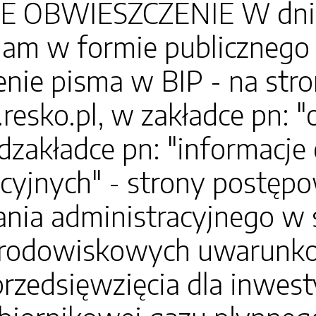
 OBWIESZCZENIE W dniu 3 
am w formie publicznego 
nie pisma w BIP - na str
.resko.pl, w zakładce pn: 
dzakładce pn: "informacj
cyjnych" - strony postęp
nia administracyjnego w 
 środowiskowych uwarunk
 przedsięwzięcia dla inwes