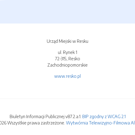
Urząd Miejski w Resku
ul. Rynek 1
72-315, Resko
Zachodniopomorskie
www.resko.pl
Biuletyn Informacji Publicznej v87.2.a.1.
BIP zgodny z WCAG 2.1
026 Wszystkie prawa zastrzeżone.
Wytwórnia Telewizyjno-Filmowa Alfa