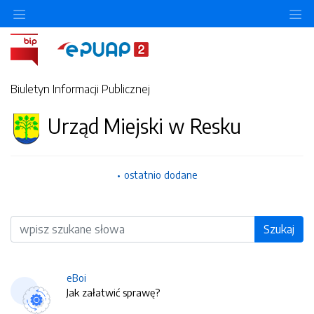
O
Biuletyn Informacji Publicznej
Urząd Miejski w Resku
ostatnio dodane
Wyszukiwarka
Szukaj
eBoi
Jak załatwić sprawę?