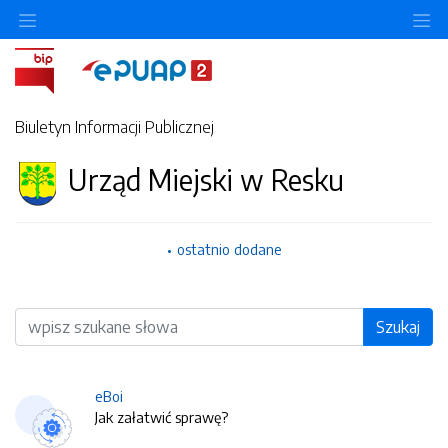
O
Biuletyn Informacji Publicznej
Urząd Miejski w Resku
ostatnio dodane
Wyszukiwarka
Szukaj
eBoi
Jak załatwić sprawę?