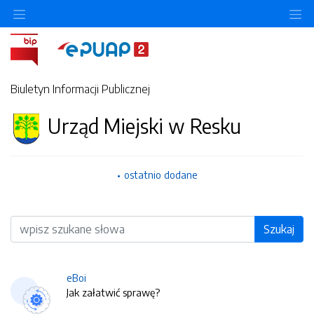
O
Biuletyn Informacji Publicznej
Urząd Miejski w Resku
ostatnio dodane
Wyszukiwarka
Szukaj
eBoi
Jak załatwić sprawę?