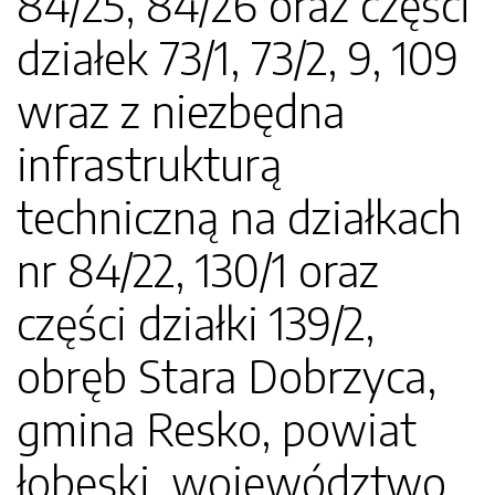
84/25, 84/26 oraz części
działek 73/1, 73/2, 9, 109
wraz z niezbędna
infrastrukturą
techniczną na działkach
nr 84/22, 130/1 oraz
części działki 139/2,
obręb Stara Dobrzyca,
gmina Resko, powiat
łobeski, województwo