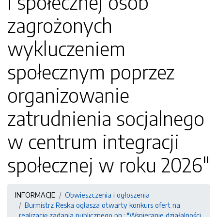
i społecznej osób
zagrożonych
wykluczeniem
społecznym poprzez
organizowanie
zatrudnienia socjalnego
w centrum integracji
społecznej w roku 2026"
INFORMACJE
Obwieszczenia i ogłoszenia
Burmistrz Reska ogłasza otwarty konkurs ofert na
realizację zadania publicznego pn.: "Wspieranie działalności