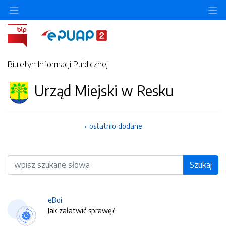
O
Biuletyn Informacji Publicznej
Urząd Miejski w Resku
ostatnio dodane
Wyszukiwarka
Szukaj
eBoi
Jak załatwić sprawę?