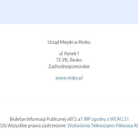
Urząd Miejski w Resku
ul. Rynek 1
72-315, Resko
Zachodniopomorskie
www.resko.pl
Biuletyn Informacji Publicznej v87.2.a.1.
BIP zgodny z WCAG 2.1
026 Wszystkie prawa zastrzeżone.
Wytwórnia Telewizyjno-Filmowa Alfa