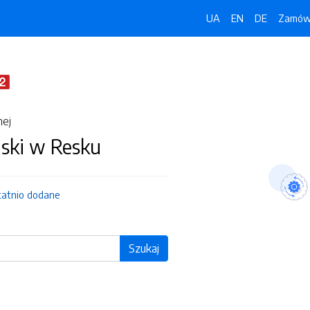
UA
EN
DE
Zamówi
nej
jski w Resku
tatnio dodane
Szukaj