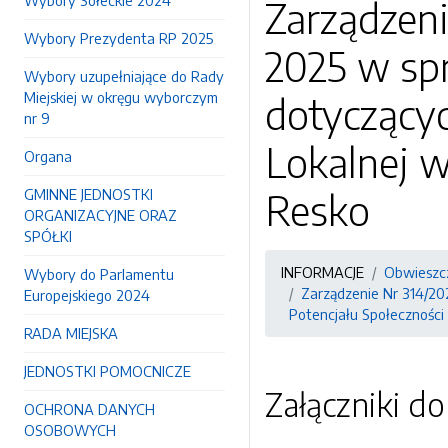
Wybory Sołeckie 2024
Zarządzeni
Wybory Prezydenta RP 2025
2025 w spr
Wybory uzupełniające do Rady
Miejskiej w okręgu wyborczym
dotyczącyc
nr 9
Lokalnej 
Organa
GMINNE JEDNOSTKI
Resko
ORGANIZACYJNE ORAZ
SPÓŁKI
INFORMACJE
Obwieszcz
Wybory do Parlamentu
Zarządzenie Nr 314/20
Europejskiego 2024
Potencjału Społeczności
RADA MIEJSKA
JEDNOSTKI POMOCNICZE
Załączniki d
OCHRONA DANYCH
OSOBOWYCH