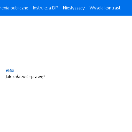
enia publiczne
Instrukcja BIP
Niesłyszący
Wysoki kontrast
eBoi
Jak załatwić sprawę?