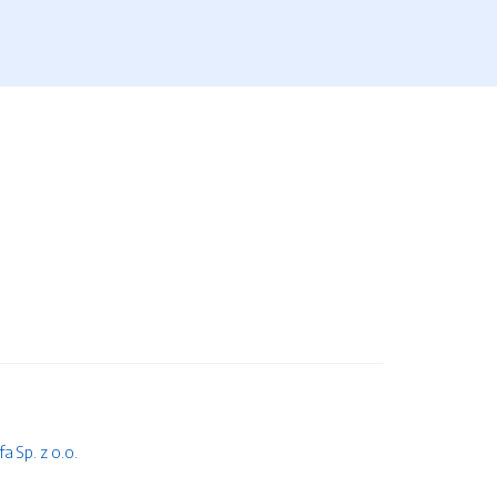
 Sp. z o.o.