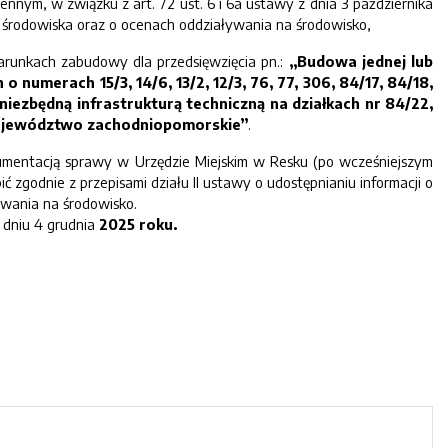
nnym, w związku z art. 72 ust. 6 i 6a ustawy z dnia 3 października
ie środowiska oraz o ocenach oddziaływania na środowisko,
arunkach zabudowy dla przedsięwzięcia pn.:
„Budowa
jednej lub
 numerach 15/3, 14/6, 13/2, 12/3, 76, 77, 306, 84/17, 84/18,
z niezbędną infrastrukturą techniczną na działkach nr 84/22,
, województwo zachodniopomorskie
”
.
umentacją sprawy w Urzędzie Miejskim w Resku (po wcześniejszym
 zgodnie z przepisami działu II ustawy o udostępnianiu informacji o
ywania na środowisko.
 dniu 4 grudnia
2025 roku.