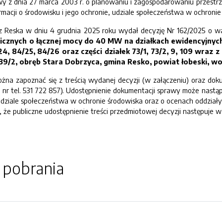
y z dnia 27 marca 2003 r. o planowaniu i zagospodarowaniu przestrze
ormacji o środowisku i jego ochronie, udziale społeczeństwa w ochron
rz Reska w dniu 4 grudnia 2025 roku wydał decyzję Nr 162/2025 o w
aicznych o łącznej mocy do 40 MW na działkach ewidencyjnych o
24, 84/25, 84/26 oraz części działek 73/1, 73/2, 9, 109 wraz 
ki 139/2, obręb Stara Dobrzyca, gmina Resko, powiat łobeski
a zapoznać się z treścią wydanej decyzji (w załączeniu) oraz dok
nr tel. 531 722 857). Udostępnienie dokumentacji sprawy może nastąpić
 udziale społeczeństwa w ochronie środowiska oraz o ocenach oddział
, że publiczne udostępnienie treści przedmiotowej decyzji następuje w
o pobrania