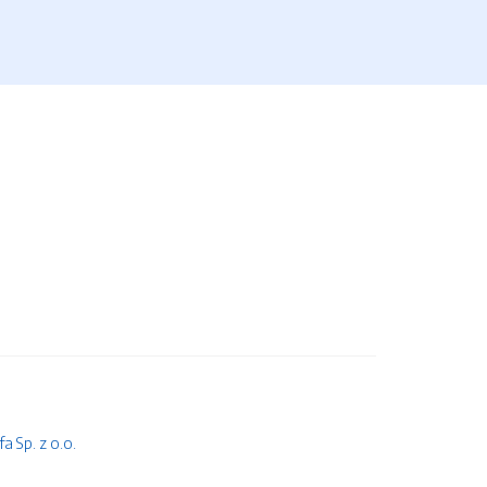
 Sp. z o.o.