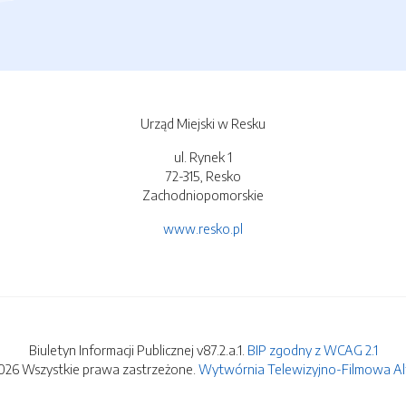
Urząd Miejski w Resku
ul. Rynek 1
72-315, Resko
Zachodniopomorskie
www.resko.pl
Biuletyn Informacji Publicznej v87.2.a.1.
BIP zgodny z WCAG 2.1
026 Wszystkie prawa zastrzeżone.
Wytwórnia Telewizyjno-Filmowa Alfa