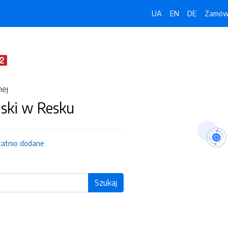
UA
EN
DE
Zamówi
nej
jski w Resku
tatnio dodane
Szukaj