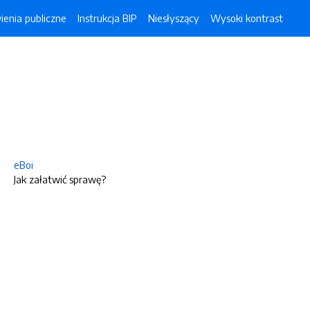
enia publiczne
Instrukcja BIP
Niesłyszący
Wysoki kontrast
eBoi
Jak załatwić sprawę?