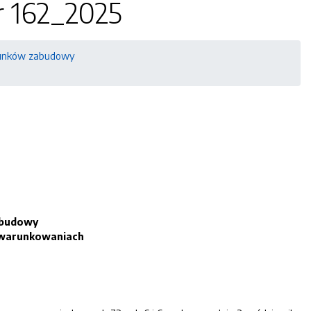
r 162_2025
warunków zabudowy
abudowy
uwarunkowaniach