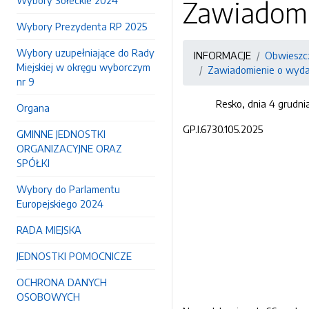
Wybory Sołeckie 2024
Zawiadomi
Wybory Prezydenta RP 2025
Wybory uzupełniające do Rady
INFORMACJE
Obwieszcz
Miejskiej w okręgu wyborczym
Zawiadomienie o wydan
nr 9
Resko, dnia 4 grudnia
Organa
GP.I.6730.105.2025
GMINNE JEDNOSTKI
ORGANIZACYJNE ORAZ
SPÓŁKI
Wybory do Parlamentu
Europejskiego 2024
RADA MIEJSKA
JEDNOSTKI POMOCNICZE
OCHRONA DANYCH
OSOBOWYCH