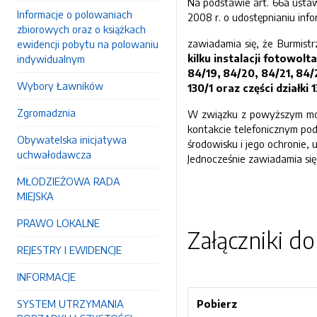
Na podstawie art. 66a ustaw
Informacje o polowaniach
2008 r. o udostępnianiu inf
zbiorowych oraz o książkach
zawiadamia się, że Burmist
ewidencji pobytu na polowaniu
kilku instalacji fotowolt
indywidualnym
84/19, 84/20, 84/21, 84/
Wybory Ławników
130/1 oraz części dział
Zgromadznia
W związku z powyższym możn
kontakcie telefonicznym pod 
Obywatelska inicjatywa
środowisku i jego ochronie,
uchwałodawcza
Jednocześnie zawiadamia się
MŁODZIEŻOWA RADA
MIEJSKA
PRAWO LOKALNE
Załączniki d
REJESTRY I EWIDENCJE
INFORMACJE
SYSTEM UTRZYMANIA
Pobierz