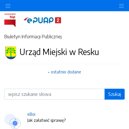
O
Biuletyn Informacji Publicznej
Urząd Miejski w Resku
ostatnio dodane
Wyszukiwarka
Szukaj
eBoi
Jak załatwić sprawę?