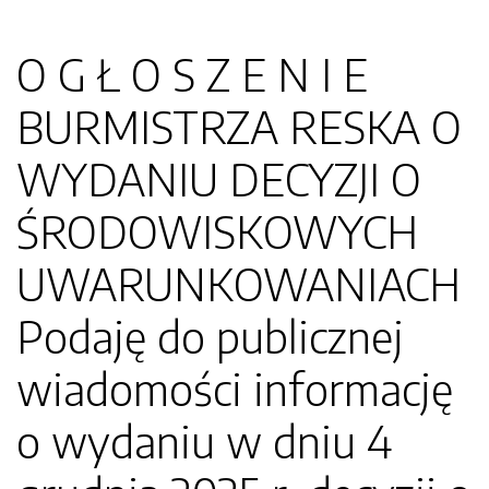
O G Ł O S Z E N I E
BURMISTRZA RESKA O
WYDANIU DECYZJI O
ŚRODOWISKOWYCH
UWARUNKOWANIACH
Podaję do publicznej
wiadomości informację
o wydaniu w dniu 4