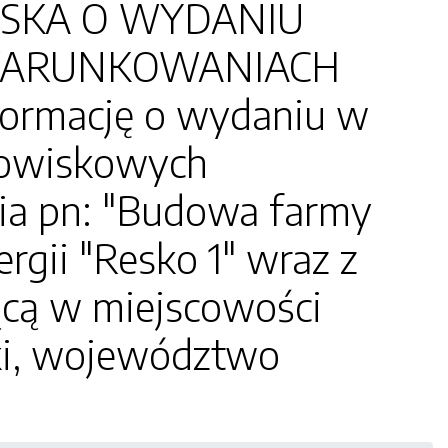
RESKA O WYDANIU
UWARUNKOWANIACH
formację o wydaniu w
odowiskowych
ia pn: "Budowa farmy
gii "Resko 1" wraz z
ącą w miejscowości
ski, województwo