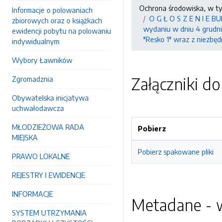
Ochrona środowiska, w t
Informacje o polowaniach
O G Ł O S Z E N I E
zbiorowych oraz o książkach
wydaniu w dniu 4 grudni
ewidencji pobytu na polowaniu
"Resko 1" wraz z niezbę
indywidualnym
Wybory Ławników
Załączniki d
Zgromadznia
Obywatelska inicjatywa
uchwałodawcza
MŁODZIEŻOWA RADA
Pobierz
MIEJSKA
Pobierz spakowane pliki
PRAWO LOKALNE
REJESTRY I EWIDENCJE
INFORMACJE
Metadane - w
SYSTEM UTRZYMANIA