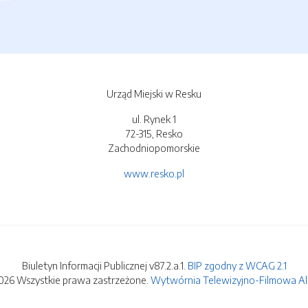
Urząd Miejski w Resku
ul. Rynek 1
72-315, Resko
Zachodniopomorskie
www.resko.pl
Biuletyn Informacji Publicznej v87.2.a.1.
BIP zgodny z WCAG 2.1
026 Wszystkie prawa zastrzeżone.
Wytwórnia Telewizyjno-Filmowa Alfa