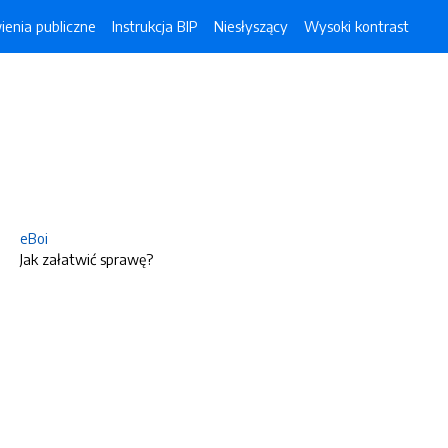
enia publiczne
Instrukcja BIP
Niesłyszący
Wysoki kontrast
eBoi
Jak załatwić sprawę?