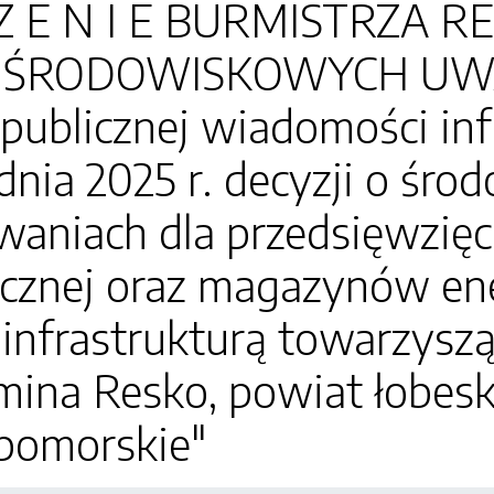
 Z E N I E BURMISTRZA 
 O ŚRODOWISKOWYCH 
 publicznej wiadomości in
dnia 2025 r. decyzji o śr
aniach dla przedsięwzięc
cznej oraz magazynów ener
 infrastrukturą towarzysz
gmina Resko, powiat łobe
pomorskie"