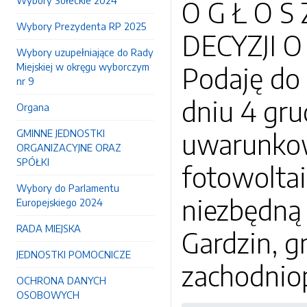
Wybory Sołeckie 2024
O G Ł O S
Wybory Prezydenta RP 2025
DECYZJI
Wybory uzupełniające do Rady
Miejskiej w okręgu wyborczym
Podaję do
nr 9
dniu 4 gru
Organa
GMINNE JEDNOSTKI
uwarunkow
ORGANIZACYJNE ORAZ
SPÓŁKI
fotowoltai
Wybory do Parlamentu
niezbędną
Europejskiego 2024
RADA MIEJSKA
Gardzin, 
JEDNOSTKI POMOCNICZE
zachodnio
OCHRONA DANYCH
OSOBOWYCH