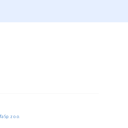
 Sp. z o.o.