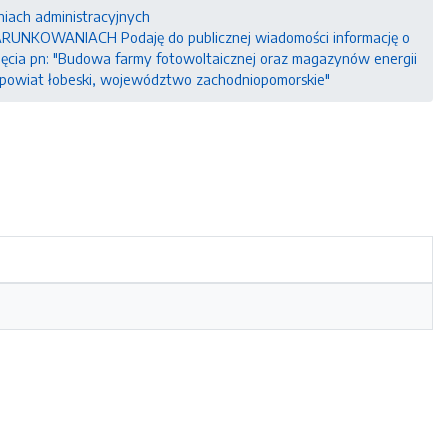
niach administracyjnych
KOWANIACH Podaję do publicznej wiadomości informację o
ięcia pn: "Budowa farmy fotowoltaicznej oraz magazynów energii
, powiat łobeski, województwo zachodniopomorskie"