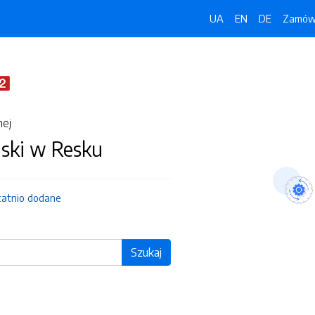
UA
EN
DE
Zamówi
nej
jski w Resku
tatnio dodane
Szukaj