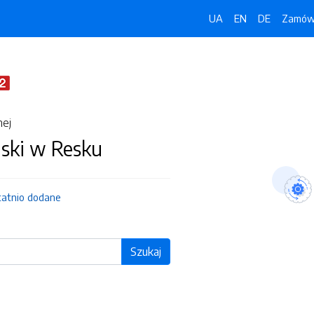
UA
EN
DE
Zamówi
nej
jski w Resku
tatnio dodane
Szukaj