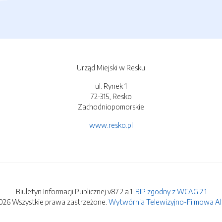
Urząd Miejski w Resku
ul. Rynek 1
72-315, Resko
Zachodniopomorskie
www.resko.pl
Biuletyn Informacji Publicznej v87.2.a.1.
BIP zgodny z WCAG 2.1
026 Wszystkie prawa zastrzeżone.
Wytwórnia Telewizyjno-Filmowa Alfa