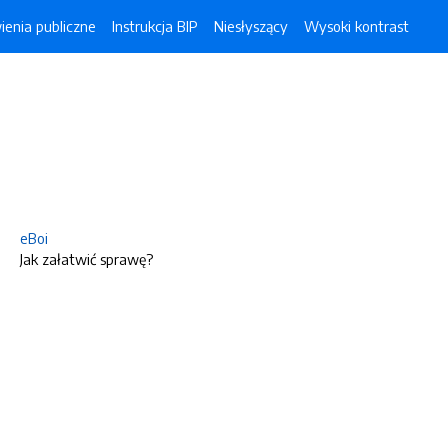
enia publiczne
Instrukcja BIP
Niesłyszący
Wysoki kontrast
eBoi
Jak załatwić sprawę?