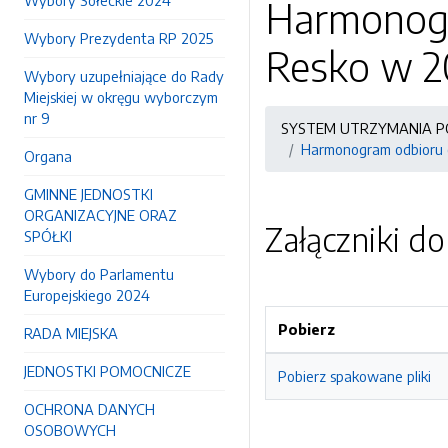
Wybory Sołeckie 2024
Harmonogr
Wybory Prezydenta RP 2025
Resko w 2
Wybory uzupełniające do Rady
Miejskiej w okręgu wyborczym
nr 9
SYSTEM UTRZYMANIA P
Harmonogram odbioru 
Organa
GMINNE JEDNOSTKI
ORGANIZACYJNE ORAZ
Załączniki d
SPÓŁKI
Wybory do Parlamentu
Europejskiego 2024
Pobierz
RADA MIEJSKA
JEDNOSTKI POMOCNICZE
Pobierz spakowane pliki
OCHRONA DANYCH
OSOBOWYCH