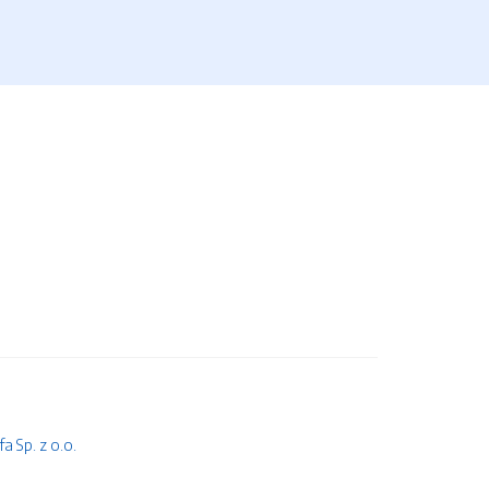
 Sp. z o.o.