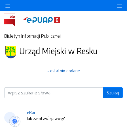
O
Biuletyn Informacji Publicznej
Urząd Miejski w Resku
ostatnio dodane
Wyszukiwarka
Szukaj
eBoi
Jak załatwić sprawę?