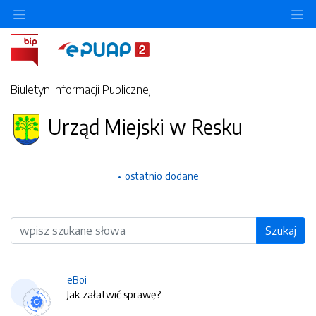
O
Biuletyn Informacji Publicznej
Urząd Miejski w Resku
ostatnio dodane
Wyszukiwarka
Szukaj
eBoi
Jak załatwić sprawę?