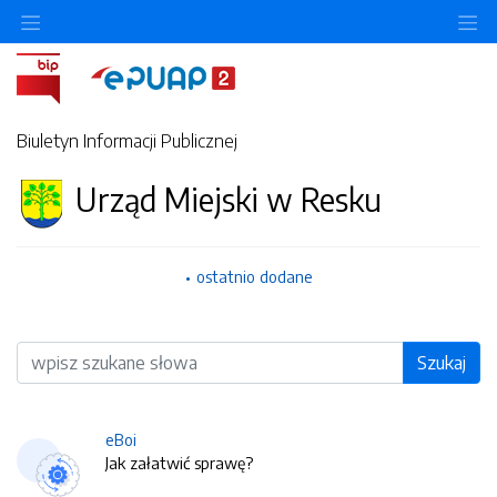
O
Biuletyn Informacji Publicznej
Urząd Miejski w Resku
ostatnio dodane
Wyszukiwarka
Szukaj
eBoi
Jak załatwić sprawę?