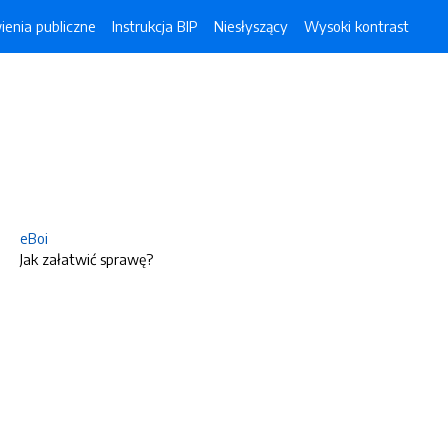
enia publiczne
Instrukcja BIP
Niesłyszący
Wysoki kontrast
eBoi
Jak załatwić sprawę?