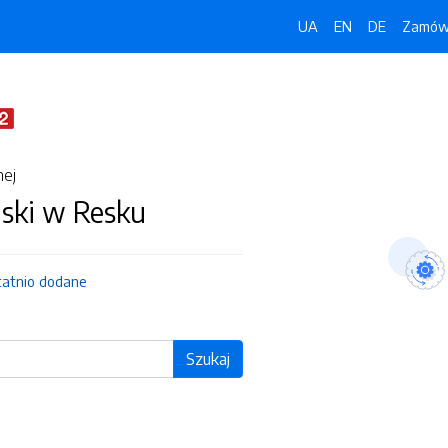
UA
EN
DE
Zamówi
nej
jski w Resku
tatnio dodane
Szukaj