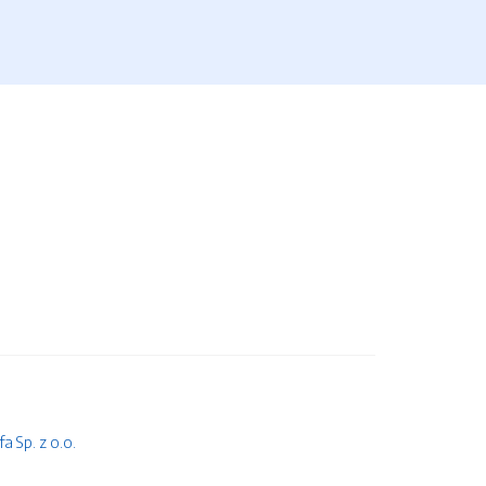
 Sp. z o.o.