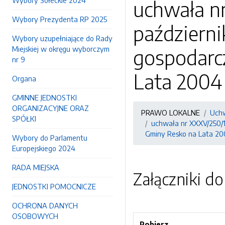
Wybory Sołeckie 2024
uchwała nr
Wybory Prezydenta RP 2025
październ
Wybory uzupełniające do Rady
Miejskiej w okręgu wyborczym
gospodarc
nr 9
Lata 2004
Organa
GMINNE JEDNOSTKI
ORGANIZACYJNE ORAZ
PRAWO LOKALNE
Uchw
SPÓŁKI
uchwała nr XXXV/250/1
Gminy Resko na Lata 20
Wybory do Parlamentu
Europejskiego 2024
RADA MIEJSKA
Załączniki d
JEDNOSTKI POMOCNICZE
OCHRONA DANYCH
OSOBOWYCH
Pobierz