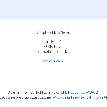
Urząd Miejski w Resku
ul. Rynek 1
72-315, Resko
Zachodniopomorskie
www.resko.pl
Biuletyn Informacji Publicznej v87.2.a.1.
BIP zgodny z WCAG 2.1
026 Wszystkie prawa zastrzeżone.
Wytwórnia Telewizyjno-Filmowa Alfa