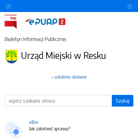
O
Biuletyn Informacji Publicznej
Urząd Miejski w Resku
ostatnio dodane
Wyszukiwarka
Szukaj
eBoi
Jak załatwić sprawę?