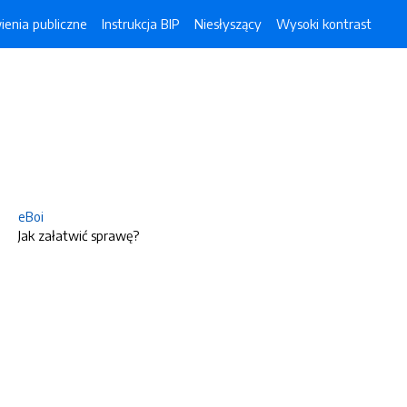
enia publiczne
Instrukcja BIP
Niesłyszący
Wysoki kontrast
eBoi
Jak załatwić sprawę?