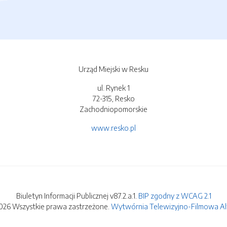
Urząd Miejski w Resku
ul. Rynek 1
72-315, Resko
Zachodniopomorskie
www.resko.pl
Biuletyn Informacji Publicznej v87.2.a.1.
BIP zgodny z WCAG 2.1
026 Wszystkie prawa zastrzeżone.
Wytwórnia Telewizyjno-Filmowa Alfa