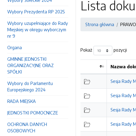
Wybory Sołeckie 2024
Lista do
Wybory Prezydenta RP 2025
Wybory uzupełniające do Rady
Strona główna
PRAWO
Miejskiej w okręgu wyborczym
nr 9
Organa
Pokaż
pozycji
GMINNE JEDNOSTKI
ORGANIZACYJNE ORAZ
Nazwa doku
SPÓŁKI
Sesja Rady Mi
Wybory do Parlamentu
Europejskiego 2024
Sesja Rady Mi
RADA MIEJSKA
Sesja Rady Mi
JEDNOSTKI POMOCNICZE
Sesja Rady Mi
OCHRONA DANYCH
OSOBOWYCH