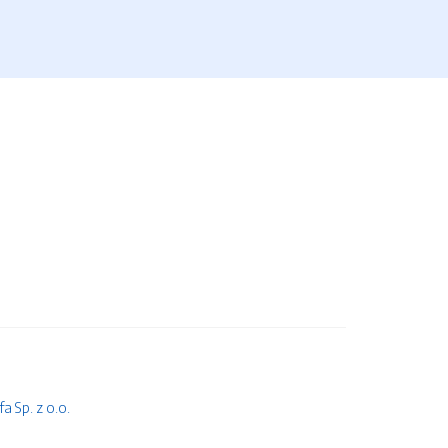
 Sp. z o.o.