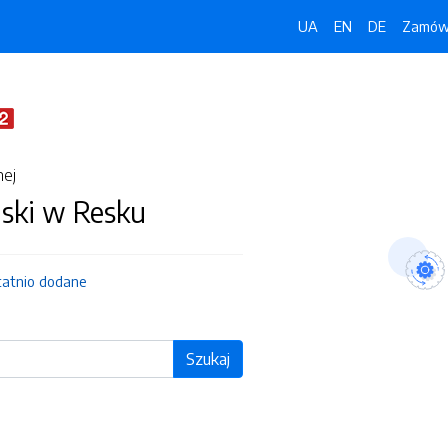
UA
EN
DE
Zamówi
nej
jski w Resku
tatnio dodane
Szukaj