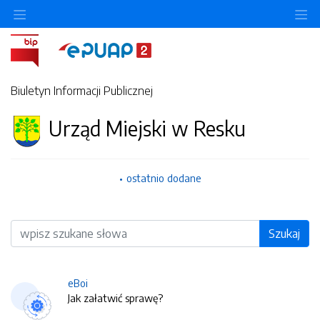
O
Biuletyn Informacji Publicznej
Urząd Miejski w Resku
ostatnio dodane
Wyszukiwarka
Szukaj
eBoi
Jak załatwić sprawę?