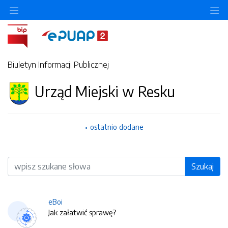
O
Biuletyn Informacji Publicznej
Urząd Miejski w Resku
ostatnio dodane
Wyszukiwarka
Szukaj
eBoi
Jak załatwić sprawę?