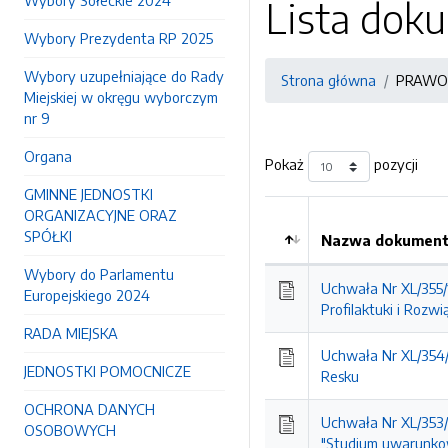
Wybory Sołeckie 2024
Lista do
Wybory Prezydenta RP 2025
Wybory uzupełniające do Rady
Strona główna
PRAWO
Miejskiej w okręgu wyborczym
nr 9
Organa
Pokaż
pozycji
GMINNE JEDNOSTKI
ORGANIZACYJNE ORAZ
SPÓŁKI
Nazwa dokumentu
Wybory do Parlamentu
Uchwała Nr XL/355/
Europejskiego 2024
Profilaktuki i Roz
RADA MIEJSKA
Uchwała Nr XL/354/
JEDNOSTKI POMOCNICZE
Resku
OCHRONA DANYCH
Uchwała Nr XL/353/
OSOBOWYCH
"Studium uwarunkow