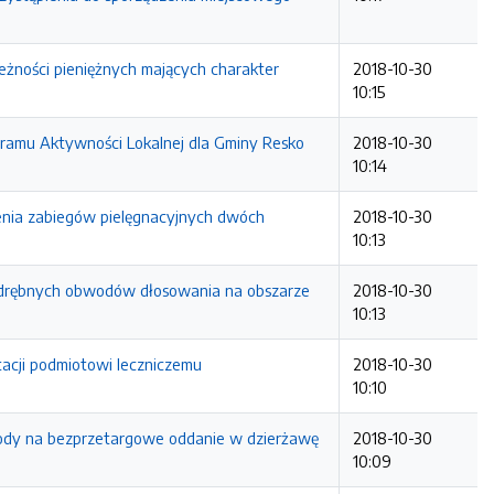
eżności pieniężnych mających charakter
2018-10-30
10:15
ogramu Aktywności Lokalnej dla Gminy Resko
2018-10-30
10:14
zenia zabiegów pielęgnacyjnych dwóch
2018-10-30
10:13
 odrębnych obwodów dłosowania na obszarze
2018-10-30
10:13
tacji podmiotowi leczniczemu
2018-10-30
10:10
zgody na bezprzetargowe oddanie w dzierżawę
2018-10-30
10:09