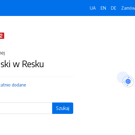
UA
EN
DE
Zamówi
nej
jski w Resku
tatnio dodane
Szukaj