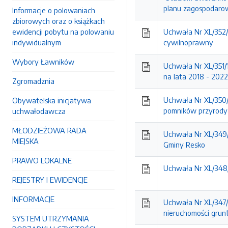
planu zagospodaro
Informacje o polowaniach
zbiorowych oraz o książkach
ewidencji pobytu na polowaniu
Uchwała Nr XL/352/1
indywidualnym
cywilnoprawny
Wybory Ławników
Uchwała Nr XL/351/1
na lata 2018 - 2022
Zgromadznia
Uchwała Nr XL/350/
Obywatelska inicjatywa
pomników przyrody
uchwałodawcza
MŁODZIEŻOWA RADA
Uchwała Nr XL/349/
MIEJSKA
Gminy Resko
PRAWO LOKALNE
Uchwała Nr XL/348/1
REJESTRY I EWIDENCJE
INFORMACJE
Uchwała Nr XL/347/
nieruchomości grun
SYSTEM UTRZYMANIA