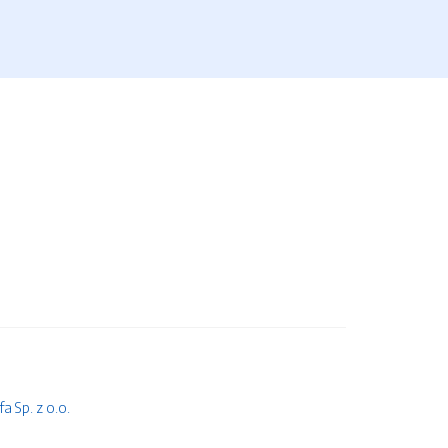
 Sp. z o.o.