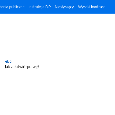
enia publiczne
Instrukcja BIP
Niesłyszący
Wysoki kontrast
eBoi
Jak załatwić sprawę?