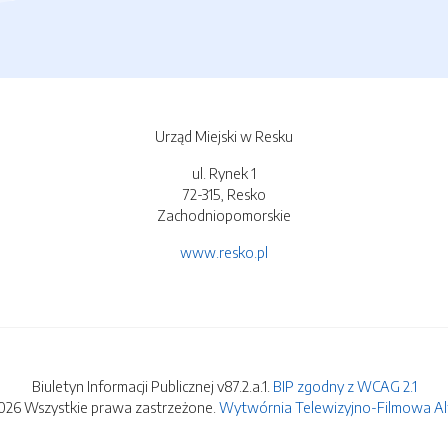
Urząd Miejski w Resku
ul. Rynek 1
72-315, Resko
Zachodniopomorskie
www.resko.pl
Biuletyn Informacji Publicznej v87.2.a.1.
BIP zgodny z WCAG 2.1
026 Wszystkie prawa zastrzeżone.
Wytwórnia Telewizyjno-Filmowa Alfa