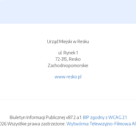
Urząd Miejski w Resku
ul. Rynek 1
72-315, Resko
Zachodniopomorskie
www.resko.pl
Biuletyn Informacji Publicznej v87.2.a.1.
BIP zgodny z WCAG 2.1
026 Wszystkie prawa zastrzeżone.
Wytwórnia Telewizyjno-Filmowa Alfa