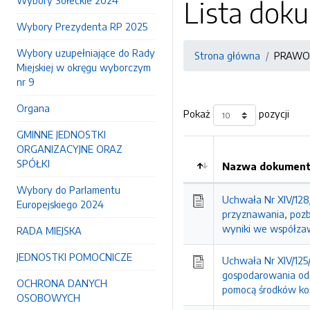
Wybory Sołeckie 2024
Lista do
Wybory Prezydenta RP 2025
Wybory uzupełniające do Rady
Strona główna
PRAWO
Miejskiej w okręgu wyborczym
nr 9
Organa
Pokaż
pozycji
GMINNE JEDNOSTKI
ORGANIZACYJNE ORAZ
SPÓŁKI
Nazwa dokumentu
Wybory do Parlamentu
Uchwała Nr XIV/128/
Europejskiego 2024
przyznawania, pozb
wyniki we współza
RADA MIEJSKA
JEDNOSTKI POMOCNICZE
Uchwała Nr XIV/125/
gospodarowania odpa
OCHRONA DANYCH
pomocą środków kom
OSOBOWYCH