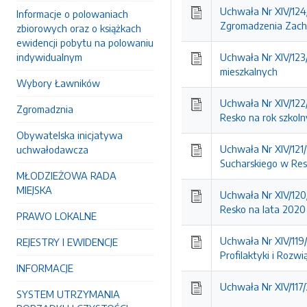
Uchwała Nr XIV/124
Informacje o polowaniach
Zgromadzenia Zacho
zbiorowych oraz o książkach
ewidencji pobytu na polowaniu
indywidualnym
Uchwała Nr XIV/123
mieszkalnych
Wybory Ławników
Uchwała Nr XIV/122/
Zgromadznia
Resko na rok szkol
Obywatelska inicjatywa
Uchwała Nr XIV/121/
uchwałodawcza
Sucharskiego w Re
MŁODZIEŻOWA RADA
MIEJSKA
Uchwała Nr XIV/120
Resko na lata 2020
PRAWO LOKALNE
Uchwała Nr XIV/119
REJESTRY I EWIDENCJE
Profilaktyki i Roz
INFORMACJE
Uchwała Nr XIV/117
SYSTEM UTRZYMANIA