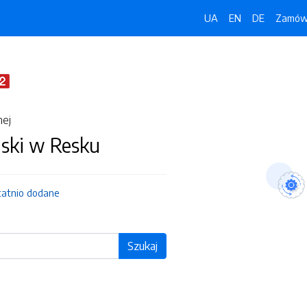
UA
EN
DE
Zamówi
nej
jski w Resku
tatnio dodane
Szukaj