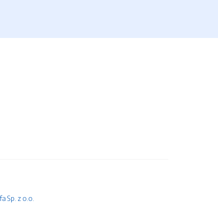
 Sp. z o.o.