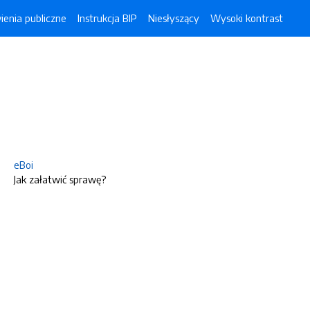
enia publiczne
Instrukcja BIP
Niesłyszący
Wysoki kontrast
eBoi
Jak załatwić sprawę?