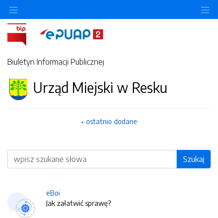
O
Biuletyn Informacji Publicznej
Urząd Miejski w Resku
ostatnio dodane
Wyszukiwarka
Szukaj
eBoi
Jak załatwić sprawę?