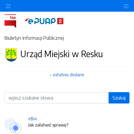
O
Biuletyn Informacji Publicznej
Urząd Miejski w Resku
ostatnio dodane
Wyszukiwarka
Szukaj
eBoi
Jak załatwić sprawę?