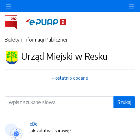
O
Biuletyn Informacji Publicznej
Urząd Miejski w Resku
ostatnio dodane
Wyszukiwarka
Szukaj
eBoi
Jak załatwić sprawę?