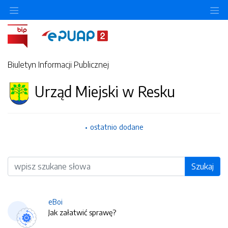
O
Biuletyn Informacji Publicznej
Urząd Miejski w Resku
ostatnio dodane
Wyszukiwarka
Szukaj
eBoi
Jak załatwić sprawę?