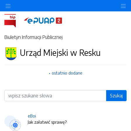
O
Biuletyn Informacji Publicznej
Urząd Miejski w Resku
ostatnio dodane
Wyszukiwarka
Szukaj
eBoi
Jak załatwić sprawę?