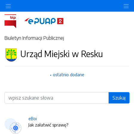
O
Biuletyn Informacji Publicznej
Urząd Miejski w Resku
ostatnio dodane
Wyszukiwarka
Szukaj
eBoi
Jak załatwić sprawę?