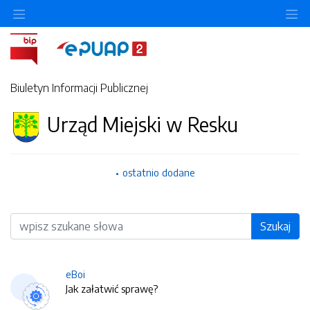
O
Biuletyn Informacji Publicznej
Urząd Miejski w Resku
ostatnio dodane
Wyszukiwarka
Szukaj
eBoi
Jak załatwić sprawę?