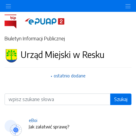
O
Biuletyn Informacji Publicznej
Urząd Miejski w Resku
ostatnio dodane
Wyszukiwarka
Szukaj
eBoi
Jak załatwić sprawę?