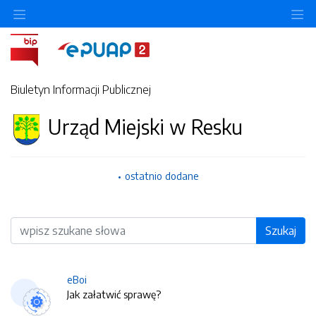
O
Biuletyn Informacji Publicznej
Urząd Miejski w Resku
ostatnio dodane
Wyszukiwarka
Szukaj
eBoi
Jak załatwić sprawę?