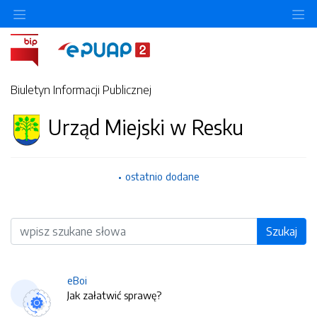
O
Biuletyn Informacji Publicznej
Urząd Miejski w Resku
ostatnio dodane
Wyszukiwarka
Szukaj
eBoi
Jak załatwić sprawę?