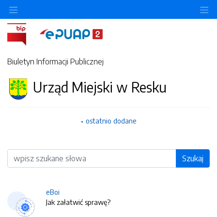
O
Biuletyn Informacji Publicznej
Urząd Miejski w Resku
ostatnio dodane
Wyszukiwarka
Szukaj
eBoi
Jak załatwić sprawę?