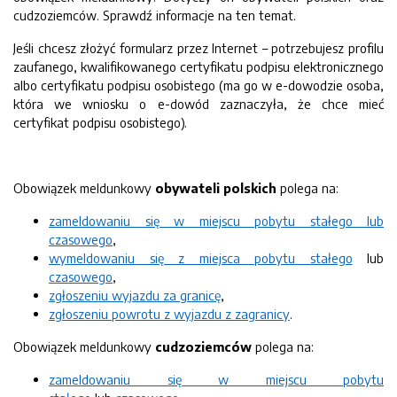
cudzoziemców. Sprawdź informacje na ten temat.
Jeśli chcesz złożyć formularz przez Internet – potrzebujesz profilu
zaufanego, kwalifikowanego certyfikatu podpisu elektronicznego
albo certyfikatu podpisu osobistego (ma go w e-dowodzie osoba,
która we wniosku o e-dowód zaznaczyła, że chce mieć
certyfikat podpisu osobistego).
Obowiązek meldunkowy
obywateli polskich
polega na:
zameldowaniu się w miejscu pobytu stałego lub
czasowego
,
wymeldowaniu się z miejsca pobytu stałego
lub
czasowego
,
zgłoszeniu wyjazdu za granicę
,
zgłoszeniu powrotu z wyjazdu z zagranicy
.
Obowiązek meldunkowy
cudzoziemców
polega na:
zameldowaniu się w miejscu pobytu