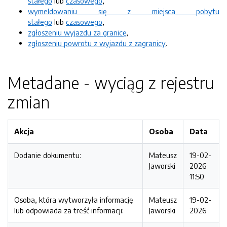
stałego
lub
czasowego
,
wymeldowaniu się z miejsca pobytu
stałego
lub
czasowego
,
zgłoszeniu wyjazdu za granicę
,
zgłoszeniu powrotu z wyjazdu z zagranicy
.
Metadane - wyciąg z rejestru
zmian
Akcja
Osoba
Data
Dodanie dokumentu:
Mateusz
19-02-
Jaworski
2026
11:50
Osoba, która wytworzyła informację
Mateusz
19-02-
lub odpowiada za treść informacji:
Jaworski
2026