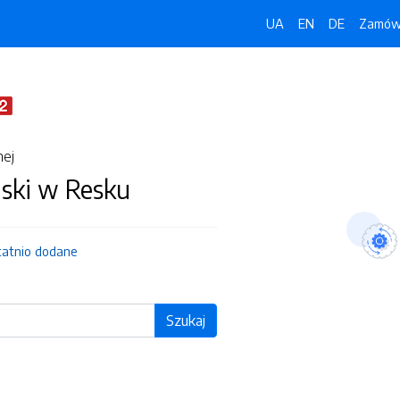
UA
EN
DE
Zamówi
nej
jski w Resku
tatnio dodane
Szukaj