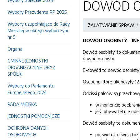
Wybory Sołeckie 2024
DOWÓD OS
Wybory Prezydenta RP 2025
Wybory uzupełniające do Rady
ZAŁATWIANIE SPRAW
Miejskiej w okręgu wyborczym
nr 9
DOWÓD OSOBISTY - IN
Organa
Dowód osobisty to dokument,
dowód osobisty.
GMINNE JEDNOSTKI
ORGANIZACYJNE ORAZ
E-dowód to dowód osobisty
SPÓŁKI
Osobom, które ukończyły 12
Wybory do Parlamentu
Europejskiego 2024
Odciski palców są przechow
RADA MIEJSKA
w momencie odebrani
jeśli obywatel nie od
JEDNOSTKI POMOCNICZE
Dowód osobisty to dokument
OCHRONA DANYCH
OSOBOWYCH
potwierdza twoją toż