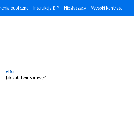
enia publiczne
Instrukcja BIP
Niesłyszący
Wysoki kontrast
eBoi
Jak załatwić sprawę?