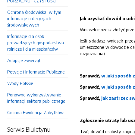
PORZĄDKU I CZYSTOŚCI
Ochrona środowiska, w tym
informacje o decyzjach
Jak uzyskać dowód osobi
środowiskowych
Wniosek możesz złożyć przez
Informacje dla osób
Jeśli składasz wniosek prz
prowadzących gospodarstwa
umieszczone w dowodzie osob
rolnicze i dla mieszkańców
rozpoznania).
Adopcje zwierząt
Petycje i Informacje Publiczne
Sprawdź,
w jaki sposób 
Wody Polskie
Sprawdź,
w jaki sposób 
Ponowne wykorzystywanie
Sprawdź,
jak zastrzec s
informacji sektora publicznego
Gminna Ewidencja Zabytków
Zgłoszenie utraty lub 
Serwis Biuletynu
Twój dowód osobisty zaginął 