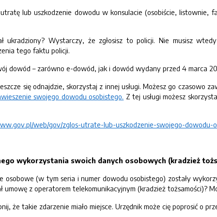
łoś utratę lub uszkodzenie dowodu w konsulacie (osobiście, listownie,
ł ukradziony? Wystarczy, że zgłosisz to policji. Nie musisz wte
nia tego faktu policji.
ój dowód – zarówno e-dowód, jak i dowód wydany przed 4 marca 20
 jeszcze się odnajdzie, skorzystaj z innej usługi. Możesz go czasowo z
j zawieszenie swojego dowodu osobistego.
Z tej usługi możesz skorzys
/www.gov.pl/web/gov/zglos-utrate-lub-uszkodzenie-swojego-dowodu-
nego wykorzystania swoich danych osobowych (kradzież toż
e osobowe (w tym seria i numer dowodu osobistego) zostały wykorzy
ał umowę z operatorem telekomunikacyjnym (kradzież tożsamości)? Mo
, że takie zdarzenie miało miejsce. Urzędnik może cię poprosić o prz