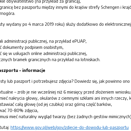
kie obywatelstwo (na przykład za granicą),
ranicę bez paszportu między innymi do krajów strefy Schengen i kra
rnogóra.
ty wydany po 4 marca 2019 roku) służy dodatkowo do elektronicznej k
li administracji publicznej, na przykład ePUAP,
ać dokumenty podpisem osobistym,
 się w usługach online administracji publicznej,
znych bramek granicznych na przykład na lotniskach.
aszportu – informacje
ty lub paszport i potrzebujesz zdjęcia? Dowiedz się, jak powinno ono
tualne – zrób je nie wcześniej niż 6 miesięcy przed złożeniem wniosku
mieć nakrycia głowy, okularów z ciemnymi szkłami ani innych rzeczy, 
stawiać całą głowę (od jej czubka) oraz górną część barków,
wać 70-80% zdjęcia,
musi mieć naturalny wygląd twarzy (bez żadnych gestów mimicznych),
tutaj:
https://www.gov.pl/web/gov/zdjecie-do-dowodu-lub-paszportu