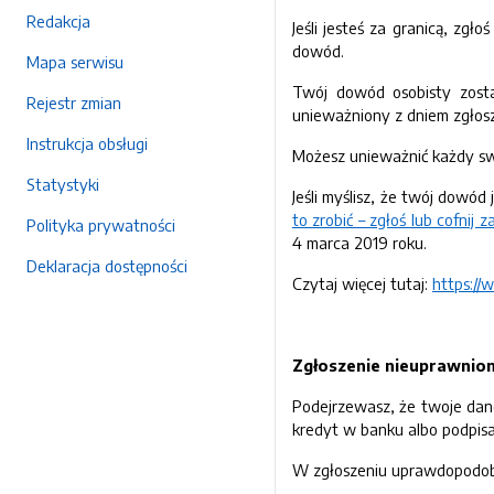
Redakcja
Jeśli jesteś za granicą, zg
dowód.
Mapa serwisu
Twój dowód osobisty zosta
Rejestr zmian
unieważniony z dniem zgłosze
Instrukcja obsługi
Możesz unieważnić każdy sw
Statystyki
Jeśli myślisz, że twój dowód
to zrobić – zgłoś lub cofni
Polityka prywatności
4 marca 2019 roku.
Deklaracja dostępności
Czytaj więcej tutaj:
https:/
Zgłoszenie nieuprawnio
Podejrzewasz, że twoje dan
kredyt w banku albo podpis
W zgłoszeniu uprawdopodobnij