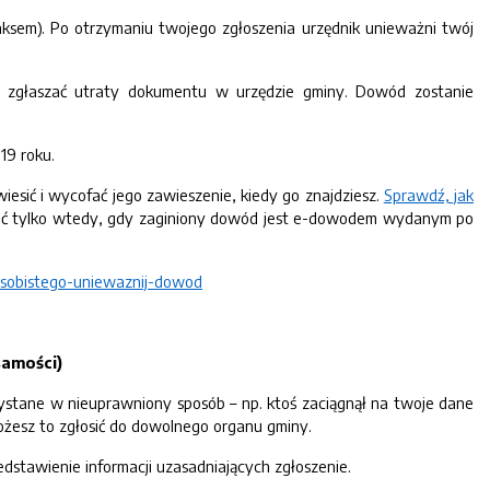
 faksem). Po otrzymaniu twojego zgłoszenia urzędnik unieważni twój
dy zgłaszać utraty dokumentu w urzędzie gminy. Dowód zostanie
19 roku.
awiesić i wycofać jego zawieszenie, kiedy go znajdziesz.
Sprawdź, jak
tać tylko wtedy, gdy zaginiony dowód jest e-dowodem wydanym po
osobistego-uniewaznij-dowod
samości)
stane w nieuprawniony sposób – np. ktoś zaciągnął na twoje dane
żesz to zgłosić do dowolnego organu gminy.
edstawienie informacji uzasadniających zgłoszenie.