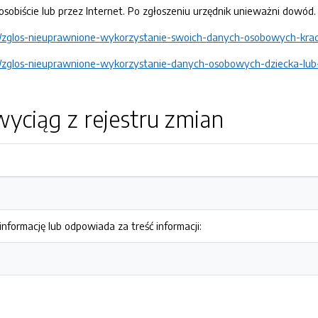
obiście lub przez Internet. Po zgłoszeniu urzędnik unieważni dowód. 
v/zglos-nieuprawnione-wykorzystanie-swoich-danych-osobowych-kra
/zglos-nieuprawnione-wykorzystanie-danych-osobowych-dziecka-lub-
yciąg z rejestru zmian
nformację lub odpowiada za treść informacji: