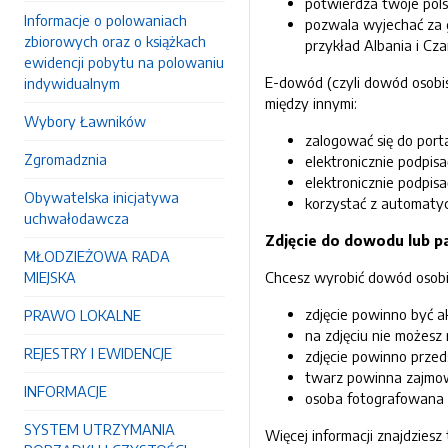
potwierdza twoje pols
Informacje o polowaniach
pozwala wyjechać za g
zbiorowych oraz o książkach
przykład Albania i Cza
ewidencji pobytu na polowaniu
E-dowód (czyli dowód osobis
indywidualnym
między innymi:
Wybory Ławników
zalogować się do porta
Zgromadznia
elektronicznie podpis
elektronicznie podpisać
Obywatelska inicjatywa
korzystać z automatyc
uchwałodawcza
Zdjęcie do dowodu lub p
MŁODZIEŻOWA RADA
MIEJSKA
Chcesz wyrobić dowód osobis
zdjęcie powinno być ak
PRAWO LOKALNE
na zdjęciu nie możesz 
REJESTRY I EWIDENCJE
zdjęcie powinno przed
twarz powinna zajmo
INFORMACJE
osoba fotografowana 
SYSTEM UTRZYMANIA
Więcej informacji znajdziesz 