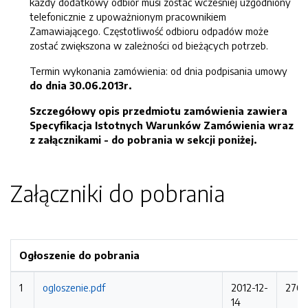
każdy dodatkowy odbiór musi zostać wcześniej uzgodniony
telefonicznie z upoważnionym pracownikiem
Zamawiającego. Częstotliwość odbioru odpadów może
zostać zwiększona w zależności od bieżących potrzeb.
Termin wykonania zamówienia: od dnia podpisania umowy
do dnia 30.06.2013r.
Szczegółowy opis przedmiotu zamówienia zawiera
Specyfikacja Istotnych Warunków Zamówienia wraz
z załącznikami - do pobrania w sekcji poniżej.
Załączniki do pobrania
Ogłoszenie do pobrania
1
ogloszenie.pdf
2012-12-
2761
14