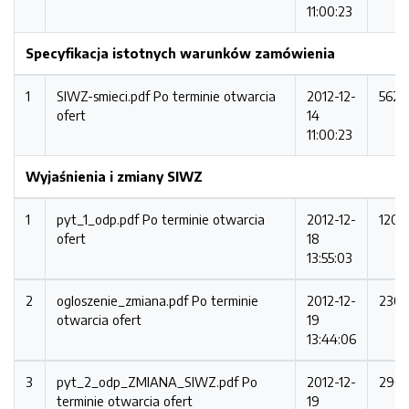
11:00:23
Specyfikacja istotnych warunków zamówienia
1
SIWZ-smieci.pdf
Po terminie otwarcia
2012-12-
5627
ofert
14
11:00:23
Wyjaśnienia i zmiany SIWZ
1
pyt_1_odp.pdf
Po terminie otwarcia
2012-12-
1205
ofert
18
13:55:03
2
ogloszenie_zmiana.pdf
Po terminie
2012-12-
2306
otwarcia ofert
19
13:44:06
3
pyt_2_odp_ZMIANA_SIWZ.pdf
Po
2012-12-
2901
terminie otwarcia ofert
19