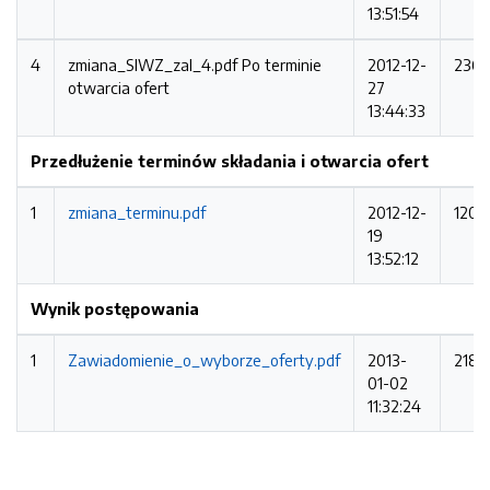
13:51:54
4
zmiana_SIWZ_zal_4.pdf
Po terminie
2012-12-
2362
otwarcia ofert
27
13:44:33
Przedłużenie terminów składania i otwarcia ofert
1
zmiana_terminu.pdf
2012-12-
1208
19
13:52:12
Wynik postępowania
1
Zawiadomienie_o_wyborze_oferty.pdf
2013-
2188
01-02
11:32:24