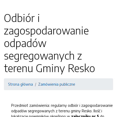
Odbiór i
zagospodarowanie
odpadów
segregowanych z
terenu Gminy Resko
Strona główna
Zamówienia publiczne
Przedmiot zamówienia: regularny odbiór i zagospodarowanie
odpadów segregowanych z terenu gminy Resko. Ilość i
lokalizację pojemników określono w
załączniku nr 5
do