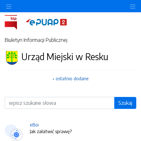
O
Biuletyn Informacji Publicznej
Urząd Miejski w Resku
ostatnio dodane
Wyszukiwarka
Szukaj
eBoi
Jak załatwić sprawę?