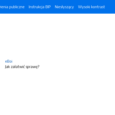
enia publiczne
Instrukcja BIP
Niesłyszący
Wysoki kontrast
eBoi
Jak załatwić sprawę?