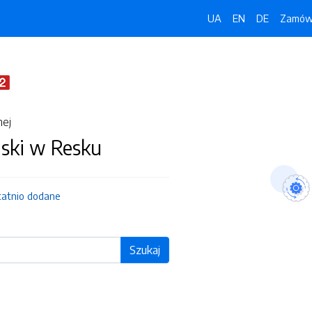
UA
EN
DE
Zamówi
nej
jski w Resku
tatnio dodane
Szukaj