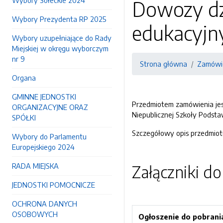
Wybory Sołeckie 2024
Dowozy dz
Wybory Prezydenta RP 2025
edukacyjn
Wybory uzupełniające do Rady
Miejskiej w okręgu wyborczym
nr 9
Strona główna
Zamówie
Organa
GMINNE JEDNOSTKI
Przedmiotem zamówienia jes
ORGANIZACYJNE ORAZ
Niepublicznej Szkoły Podst
SPÓŁKI
Szczegółowy opis przedmiot
Wybory do Parlamentu
Europejskiego 2024
RADA MIEJSKA
Załączniki d
JEDNOSTKI POMOCNICZE
OCHRONA DANYCH
OSOBOWYCH
Ogłoszenie do pobrani