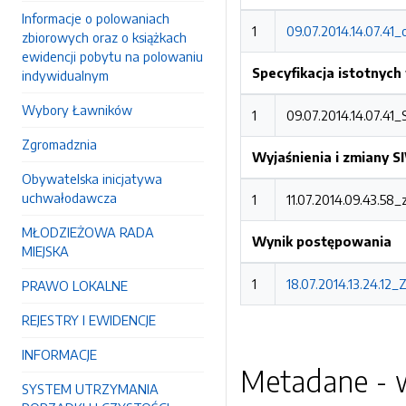
Informacje o polowaniach
1
09.07.2014.14.07.41_
zbiorowych oraz o książkach
ewidencji pobytu na polowaniu
Specyfikacja istotnyc
indywidualnym
Wybory Ławników
1
09.07.2014.14.07.4
Zgromadznia
Wyjaśnienia i zmiany 
Obywatelska inicjatywa
uchwałodawcza
1
11.07.2014.09.43.58
MŁODZIEŻOWA RADA
Wynik postępowania
MIEJSKA
1
18.07.2014.13.24.12
PRAWO LOKALNE
REJESTRY I EWIDENCJE
INFORMACJE
Metadane - w
SYSTEM UTRZYMANIA