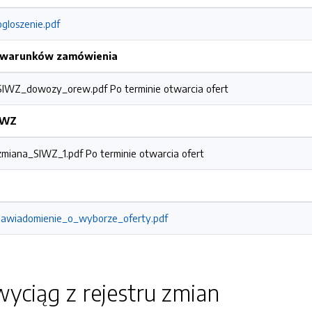
ogloszenie.pdf
h warunków zamówienia
1_SIWZ_dowozy_orew.pdf
Po terminie otwarcia ofert
SIWZ
_zmiana_SIWZ_1.pdf
Po terminie otwarcia ofert
_Zawiadomienie_o_wyborze_oferty.pdf
yciąg z rejestru zmian