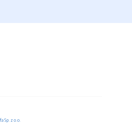
 Sp. z o.o.