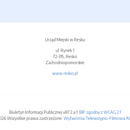
Urząd Miejski w Resku
ul. Rynek 1
72-315, Resko
Zachodniopomorskie
www.resko.pl
Biuletyn Informacji Publicznej v87.2.a.1.
BIP zgodny z WCAG 2.1
026 Wszystkie prawa zastrzeżone.
Wytwórnia Telewizyjno-Filmowa Alfa