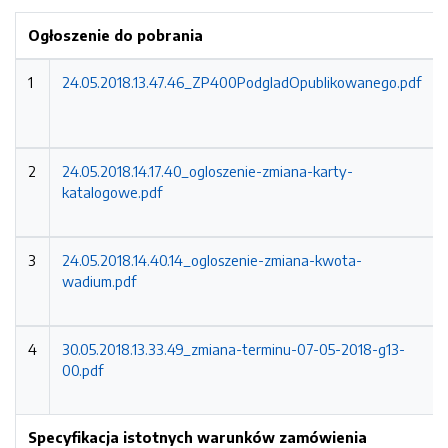
Ogłoszenie do pobrania
1
24.05.2018.13.47.46_ZP400PodgladOpublikowanego.pdf
2
24.05.2018.14.17.40_ogloszenie-zmiana-karty-
katalogowe.pdf
3
24.05.2018.14.40.14_ogloszenie-zmiana-kwota-
wadium.pdf
4
30.05.2018.13.33.49_zmiana-terminu-07-05-2018-g13-
00.pdf
Specyfikacja istotnych warunków zamówienia