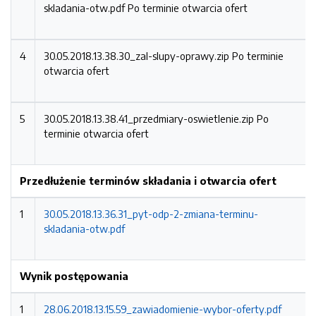
skladania-otw.pdf
Po terminie otwarcia ofert
4
30.05.2018.13.38.30_zal-slupy-oprawy.zip
Po terminie
otwarcia ofert
5
30.05.2018.13.38.41_przedmiary-oswietlenie.zip
Po
terminie otwarcia ofert
Przedłużenie terminów składania i otwarcia ofert
1
30.05.2018.13.36.31_pyt-odp-2-zmiana-terminu-
skladania-otw.pdf
Wynik postępowania
1
28.06.2018.13.15.59_zawiadomienie-wybor-oferty.pdf