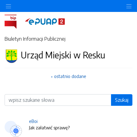
O
Biuletyn Informacji Publicznej
Urząd Miejski w Resku
ostatnio dodane
Wyszukiwarka
Szukaj
eBoi
Jak załatwić sprawę?