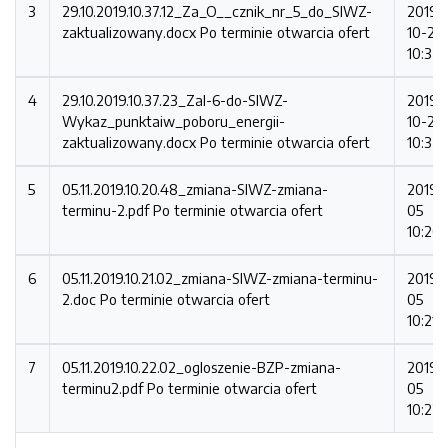
3
29.10.2019.10.37.12_Za_O__cznik_nr_5_do_SIWZ-
2019-
zaktualizowany.docx
Po terminie otwarcia ofert
10-29
10:37:
4
29.10.2019.10.37.23_Zal-6-do-SIWZ-
2019-
Wykaz_punktaiw_poboru_energii-
10-29
zaktualizowany.docx
Po terminie otwarcia ofert
10:37:
5
05.11.2019.10.20.48_zmiana-SIWZ-zmiana-
2019-1
terminu-2.pdf
Po terminie otwarcia ofert
05
10:20
6
05.11.2019.10.21.02_zmiana-SIWZ-zmiana-terminu-
2019-1
2.doc
Po terminie otwarcia ofert
05
10:21:
7
05.11.2019.10.22.02_ogloszenie-BZP-zmiana-
2019-1
terminu2.pdf
Po terminie otwarcia ofert
05
10:22: