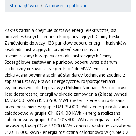
Strona główna
Zamówienia publiczne
Zakres zadania obejmuje dostawę energii elektrycznej dla
potrzeb własnych i jednostek organizacyjnych Gminy Resko.
Zamówienie dotyczy 133 punktów poboru energii – budynków,
lokali administracyjnych i urządzeń komunalnych
rozmieszczonych w granicach administracyjnych Gminy.
Szczegółowe zestawienie punktów poboru wraz z danymi
technicznymi zawiera załącznik nr 1 do SIWZ. Energia
elektryczna powinna spełniać standardy techniczne zgodnie z
zapisami ustawy Prawo Energetyczne, rozporządzeniami
wykonawczymi do tej ustawy i Polskimi Normami. Szacunkowa
ilość dostarczanej energii w okresie zamówienia (2 lata) wynosi
1.998.400 kWh (1998,400 MWh) w tym: • energia rozliczana
przed południem w grupie B21: 25.000 kWh • energia rozliczana
całodobowo w grupie C11: 624.100 kWh • energia rozliczana
całodobowo w grupie C11o: 1.015.300 kWh • energia w strefie
pozaszczytowej C12a: 32.000 kWh • energia w strefie szczytowa
C12a: 12.000 kWh • energia rozliczana całodobowo w grupie C21: