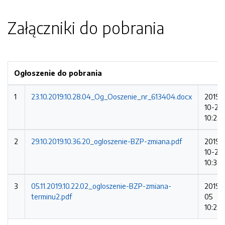
Załączniki do pobrania
Ogłoszenie do pobrania
1
23.10.2019.10.28.04_Og_Ooszenie_nr_613404.docx
2019-
10-23
10:28
2
29.10.2019.10.36.20_ogloszenie-BZP-zmiana.pdf
2019-
10-29
10:36:
3
05.11.2019.10.22.02_ogloszenie-BZP-zmiana-
2019-1
terminu2.pdf
05
10:22: