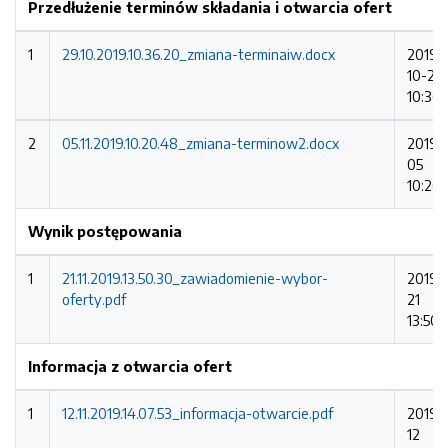
Przedłużenie terminów składania i otwarcia ofert
1
29.10.2019.10.36.20_zmiana-terminaiw.docx
2019-
10-29
10:36:
2
05.11.2019.10.20.48_zmiana-terminow2.docx
2019-1
05
10:20
Wynik postępowania
1
21.11.2019.13.50.30_zawiadomienie-wybor-
2019-1
oferty.pdf
21
13:50:
Informacja z otwarcia ofert
1
12.11.2019.14.07.53_informacja-otwarcie.pdf
2019-1
12