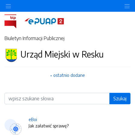
O
Biuletyn Informacji Publicznej
Urząd Miejski w Resku
ostatnio dodane
Wyszukiwarka
Szukaj
eBoi
Jak załatwić sprawę?