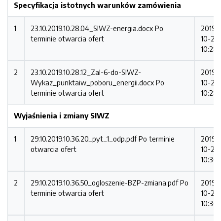
Specyfikacja istotnych warunków zamówienia
1
23.10.2019.10.28.04_SIWZ-energia.docx
Po
2019-
terminie otwarcia ofert
10-23
10:28
2
23.10.2019.10.28.12_Zal-6-do-SIWZ-
2019-
Wykaz_punktaiw_poboru_energii.docx
Po
10-23
terminie otwarcia ofert
10:28:
Wyjaśnienia i zmiany SIWZ
1
29.10.2019.10.36.20_pyt_1_odp.pdf
Po terminie
2019-
otwarcia ofert
10-29
10:36:
2
29.10.2019.10.36.50_ogloszenie-BZP-zmiana.pdf
Po
2019-
terminie otwarcia ofert
10-29
10:36: