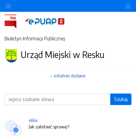
O
Biuletyn Informacji Publicznej
Urząd Miejski w Resku
ostatnio dodane
Wyszukiwarka
Szukaj
eBoi
Jak załatwić sprawę?