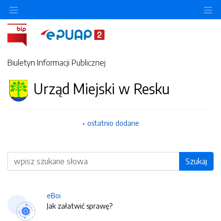
O
Biuletyn Informacji Publicznej
Urząd Miejski w Resku
ostatnio dodane
Wyszukiwarka
Szukaj
eBoi
Jak załatwić sprawę?