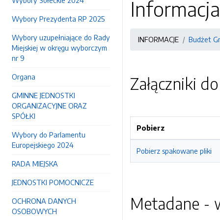
Wybory Sołeckie 2024
Informacj
Wybory Prezydenta RP 2025
Wybory uzupełniające do Rady
INFORMACJE
Budżet G
Miejskiej w okręgu wyborczym
nr 9
Organa
Załączniki d
GMINNE JEDNOSTKI
ORGANIZACYJNE ORAZ
SPÓŁKI
Pobierz
Wybory do Parlamentu
Europejskiego 2024
Pobierz spakowane pliki
RADA MIEJSKA
JEDNOSTKI POMOCNICZE
Metadane - w
OCHRONA DANYCH
OSOBOWYCH