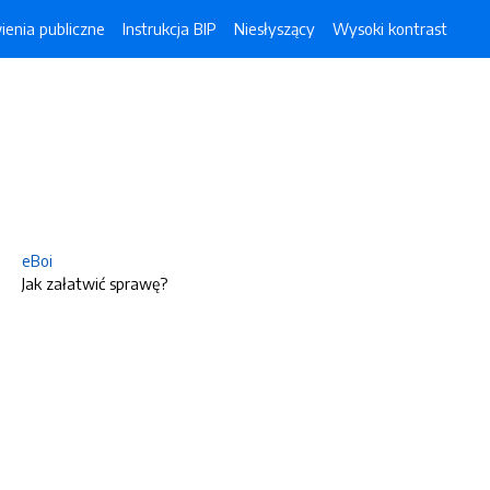
enia publiczne
Instrukcja BIP
Niesłyszący
Wysoki kontrast
eBoi
Jak załatwić sprawę?