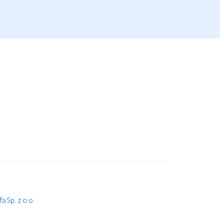
 Sp. z o.o.