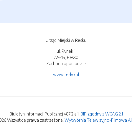
Urząd Miejski w Resku
ul. Rynek 1
72-315, Resko
Zachodniopomorskie
www.resko.pl
Biuletyn Informacji Publicznej v87.2.a.1.
BIP zgodny z WCAG 2.1
026 Wszystkie prawa zastrzeżone.
Wytwórnia Telewizyjno-Filmowa Alfa