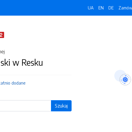
UA
EN
DE
Zamówi
nej
jski w Resku
tatnio dodane
Szukaj