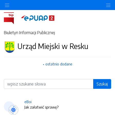
O
Biuletyn Informacji Publicznej
Urząd Miejski w Resku
ostatnio dodane
Wyszukiwarka
Szukaj
eBoi
Jak załatwić sprawę?