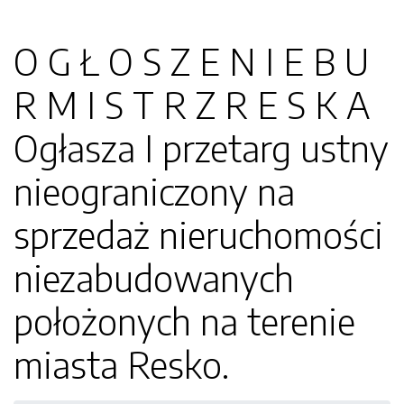
O G Ł O S Z E N I E B U
R M I S T R Z R E S K A
Ogłasza I przetarg ustny
nieograniczony na
sprzedaż nieruchomości
niezabudowanych
położonych na terenie
miasta Resko.