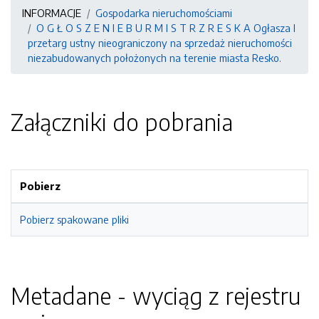
INFORMACJE
Gospodarka nieruchomościami
O G Ł O S Z E N I E B U R M I S T R Z R E S K A Ogłasza I
przetarg ustny nieograniczony na sprzedaż nieruchomości
niezabudowanych położonych na terenie miasta Resko.
Załączniki do pobrania
Pobierz
Pobierz spakowane pliki
Metadane - wyciąg z rejestru