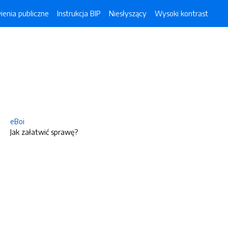
enia publiczne
Instrukcja BIP
Niesłyszący
Wysoki kontrast
eBoi
Jak załatwić sprawę?