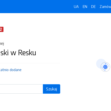
UA
EN
DE
Zamówi
nej
jski w Resku
tatnio dodane
Szukaj