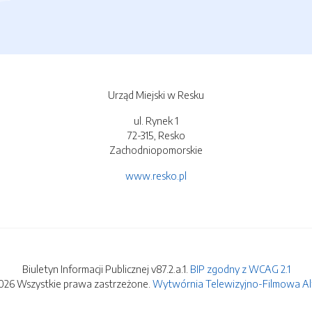
Urząd Miejski w Resku
ul. Rynek 1
72-315, Resko
Zachodniopomorskie
www.resko.pl
Biuletyn Informacji Publicznej v87.2.a.1.
BIP zgodny z WCAG 2.1
026 Wszystkie prawa zastrzeżone.
Wytwórnia Telewizyjno-Filmowa Alfa