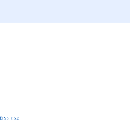
 Sp. z o.o.