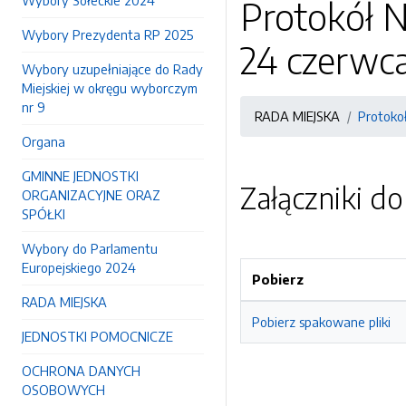
Wybory Sołeckie 2024
Protokół N
Wybory Prezydenta RP 2025
24 czerwca
Wybory uzupełniające do Rady
Miejskiej w okręgu wyborczym
nr 9
RADA MIEJSKA
Protokoł
Organa
GMINNE JEDNOSTKI
Załączniki d
ORGANIZACYJNE ORAZ
SPÓŁKI
Wybory do Parlamentu
Europejskiego 2024
Pobierz
RADA MIEJSKA
Pobierz spakowane pliki
JEDNOSTKI POMOCNICZE
OCHRONA DANYCH
OSOBOWYCH